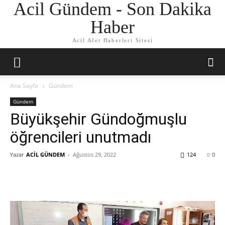
Acil Gündem - Son Dakika
Haber
Acil Afet Haberleri Sitesi
Ana Sayfa
Gündem
Gündem
Büyükşehir Gündoğmuşlu
öğrencileri unutmadı
Yazar
ACİL GÜNDEM
-
Ağustos 29, 2022
124
0