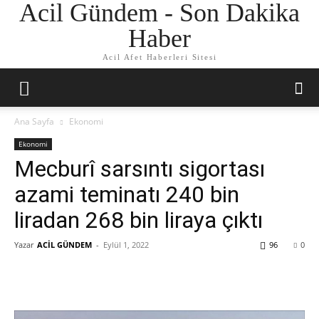
Acil Gündem - Son Dakika
Haber
Acil Afet Haberleri Sitesi
Ana Sayfa
Ekonomi
Ekonomi
Mecburî sarsıntı sigortası
azami teminatı 240 bin
liradan 268 bin liraya çıktı
Yazar
ACİL GÜNDEM
-
Eylül 1, 2022
96
0