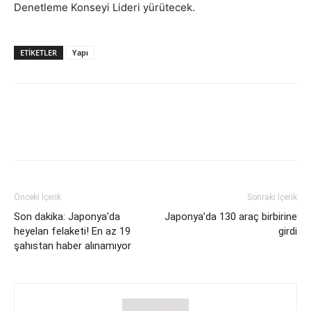
Denetleme Konseyi Lideri yürütecek.
ETIKETLER
Yapı
Önceki İçerik
Sonraki İçerik
Son dakika: Japonya’da
Japonya’da 130 araç birbirine
heyelan felaketi! En az 19
girdi
şahıstan haber alınamıyor