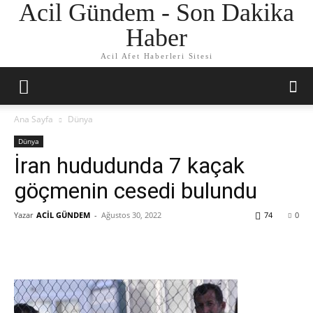
Acil Gündem - Son Dakika
Haber
Acil Afet Haberleri Sitesi
Ana Sayfa
Dünya
Dünya
İran hududunda 7 kaçak
göçmenin cesedi bulundu
Yazar
ACİL GÜNDEM
-
Ağustos 30, 2022
74
0